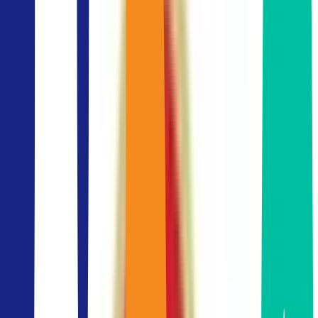
ค่าเช่าเฉลี่ย
637 THB/sq.m.
จำนวนอาคารสำนักงาน
6
จำนวน Co-working Space
2
อาคารสำนักงานให้เช่า, เช่าออฟฟิศ,
ออฟฟิศให้เช่าใกล้ฉัน / บริเวณ Airport
Link
พญาไท
950
THB/sq.m.
Spring tower
สปริง ทาวเวอร์