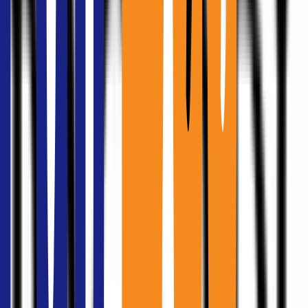
FairDee Broker
ออฟฟิศให้เช่าตามพื้นที่
เช่าออฟฟิศ
อโศก
(
16
)
เช่าออฟฟิศ
บางนา
(
18
)
เช่าออฟฟิศ
แจ้งวัฒนะ
(
2
)
เช่าออฟฟิศ
ชิดลม
(
6
)
เช่าออฟฟิศ
เลียบทางด่วนเอกมัย-รามอินทรา
(
1
)
เช่าออฟฟิศ
คลองเตย
(
2
)
เช่าออฟฟิศ
ลาดพร้าว
(
1
)
เช่าออฟฟิศ
นราธิวาส
(
6
)
เช่าออฟฟิศ
อื่นๆ
(
3
)
เช่าออฟฟิศ
เพชรบุรี
(
16
)
เช่าออฟฟิศ
พหลโยธิน
(
14
)
เช่าออฟฟิศ
พญาไท
(
8
)
เช่าออฟฟิศ
เพลินจิต
(
12
)
เช่าออฟฟิศ
พระราม1
(
6
)