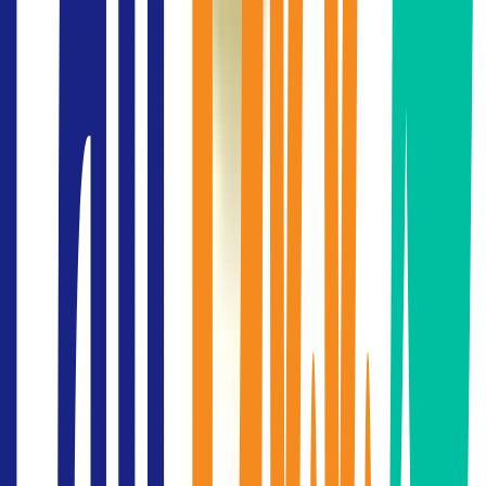
mintmark
เพื่อให้คุณได้ราคาที่ดีที่สุด ติดต่อทีมงานมืออาชีพของ
Bangkok Office Finder (BOF)
ติดต่อเพื่อรับบริการจากเรา
ไม่มีค่าใช้จ่าย
สำหรับผู้ที่มองหาพื้นที่
ออฟฟิศให้เช่า
บริการเฉพาะสำหรับผู้ที่หาออฟฟิศให้เช่า ไม่รับ Co-agent, ออก
บูธ, พื้นที่จอดรถรายเดือน
ติดต่อเรา
ทำไมลูกค้าถึงเลือกใช้บริการเช่าออฟฟิศ
จาก Bangkok Office Finder
เพราะเราไม่ได้เป็นเพียงตัวกลาง แต่เป็นที่ปรึกษาที่ช่วยให้ลูกค้า
ประหยัดเวลา ลดความเสี่ยง และได้ออฟฟิศที่เหมาะสมที่สุดกับ
ธุรกิจ โดยไม่มีค่าใช้จ่ายสำหรับผู้เช่า หากคุณกำลังมองหา