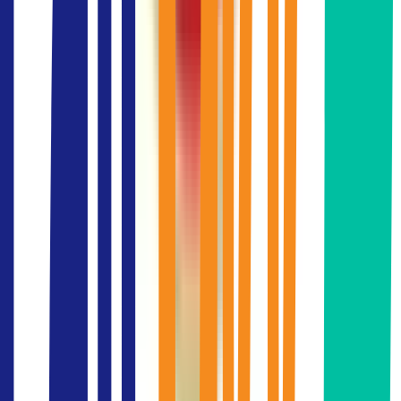
088-890-2221
*นอกเวลาทำการกรุณาติดต่อโดยกรอกฟอร์มติดต่อเราเราจะ
ทำการติดต่อกลับโดยเร็วที่สุด
ติดต่อเรา
ให้เราช่วยหาออฟฟิศให้คุณ
tv_options_edit_channels
รายการตัวเลือกอาคารสำนักงานที่เราคัดเลือกแล้วว่า
เหมาะสำหรับธุรกิจของคุณ
compare_arrows
ตารางการเปรียบเทียบข้อมูลอาคาร เพื่อการตัดสินใจที่
แม่นยำขึ้น
lightbulb
การให้คำปรึกษาจากผู้เชี่ยวชาญของเราซึ่งจะช่วยจัดการ
ในเรื่องต่างๆ ตลอดกระบวนการ
auto_fix_high
ข้อมูลการวิเคราะห์ตัวเลขเพื่อเปรียบเทียบประเมินค่าใช้
จ่ายสำหรับแต่ละตัวเลือก