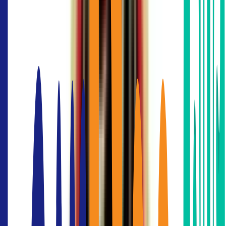
ต้นอย่างไร?
expand_more
Bangkok Office Finder ช่วยอะไรได้บ้างในการหาสำนักงาน
ใกล้ Airport Link พญาไท?
expand_more
มี coworking space อะไรบ้างที่อยู่ใกล้ Airport Link พญาไท
expand_more
Co working space กรุงเทพ, Co working
space ให้เช่า, Co working space ใกล้ ฉัน /
บริเวณ Airport Link
พญาไท
CSO