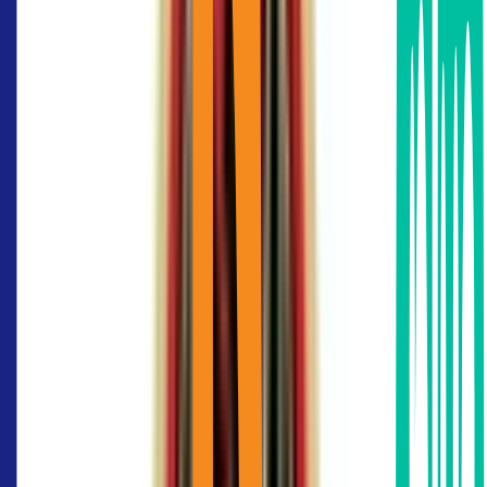
BTS
:
พญาไท
AIRPORT LINK
:
พญาไท
400
THB/sq.m.
Phayathai Plaza
อาคาร พญาไท พลาซ่า
location_on
พญาไท
BTS
:
พญาไท
AIRPORT LINK
:
พญาไท
คำถามที่พบบ่อยเกี่ยวกับอาคารสำนักงานและการเช่าออฟฟิศ
ใกล้ Airport Link พญาไท
มีอาคารสำนักงานอะไรบ้างใกล้ Airport Link พญาไท
expand_more
หากต้องการเช่าสำนักงานใกล้ Airport Link พญาไท ควรเริ่ม