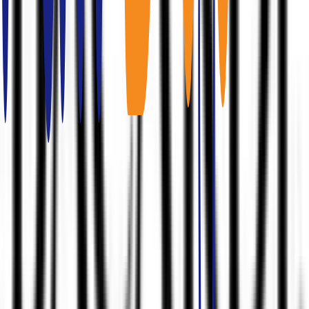
ออฟฟิศให้เช่าใกล้ MRT
เช่าออฟฟิศใกล้
MRT
บางซื่อ
(
1
)
เช่าออฟฟิศใกล้
MRT
แจ้งวัฒนะ
(
1
)
เช่าออฟฟิศใกล้
MRT
สวนจตุจักร
(
5
)
เช่าออฟฟิศใกล้
MRT
ห้วยขวาง
(
4
)
เช่าออฟฟิศใกล้
MRT
กลันตัน
(
1
)
เช่าออฟฟิศใกล้
MRT
คลองเตย
(
1
)
เช่าออฟฟิศใกล้
MRT
ลุมพินี
(
12
)
เช่าออฟฟิศใกล้
MRT
เลี่ยงเมืองปากเกร็ด
(
1
)
เช่าออฟฟิศใกล้
MRT
พหลโยธิน
(
9
)
เช่าออฟฟิศใกล้
MRT
เพชรบุรี
(
13
)
เช่าออฟฟิศใกล้
MRT
พระราม 9
(
17
)
เช่าออฟฟิศใกล้
MRT
ศูนย์การประชุมแห่งชาติสิริกิติ์
(
2
)
เช่าออฟฟิศใกล้
MRT
รัชดาภิเษก
(
2
)
เช่าออฟฟิศใกล้
MRT
สามย่าน
(
6
)
เช่าออฟฟิศใกล้
MRT
สีลม
(
20
)