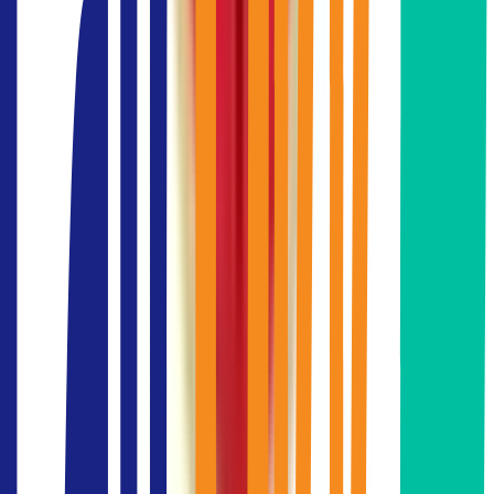
Siam Piwat Tower / อาคารสยามพิวรรธน์ทาวเวอร์
6 สิงหาคม 2569
ช่องทางการติดต่อ
เวลาทำการ: จ-ศ 8.30 - 18.00 น.
smartphone