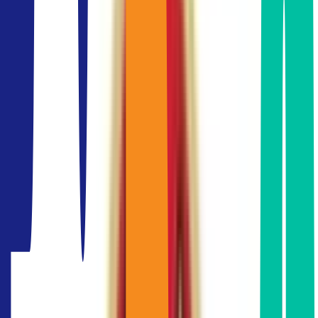
location_on
พญาไท
BTS
:
พญาไท
BTS
:
ราชเทวี
AIRPORT LINK
:
พญาไท
900
THB/sq.m.
The Unicorn
อาคารเดอะ ยูนิคอร์น
location_on
พญาไท
BTS
:
พญาไท
AIRPORT LINK
:
พญาไท
590
THB/sq.m.
Siripinyo Building
อาคาร สิริภิญโญ