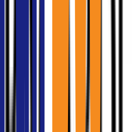
6 สิงหาคม 2569
Siam Piwat Tower / อาคารสยามพิวรรธน์ทาวเวอร์
6 สิงหาคม 2569
G Tower / อาคาร จี ทาวเวอร์
6 สิงหาคม 2569
Ploenchit Center / อาคารเพลินจิต เซ็นเตอร์
6 สิงหาคม 2569
Park Venture Ecoplex / ปาร์คเวนเชอร์ อีโคเพล็กซ์
6 สิงหาคม 2569
GPF Witthayu Towers / อาคารจีพีเอฟ วิทยุ