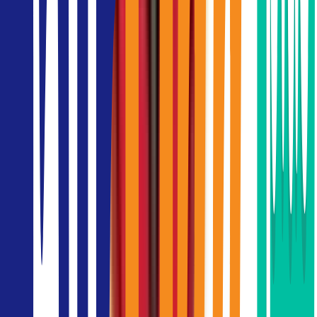
ตัวอย่างยูนิตสำนักงาน (ห้องเปล่า)
ภาพตัวอย่างพื้นที่สำนักงาน (ห้องเปล่า) ภายในอาคาร อาคาร
โอเอไอทาวเวอร์ มีพื้นที่ว่างเพิ่มเติมทั้งขนาดเล็ก กลาง ใหญ่
และหลายชั้น กรุณา
ติดต่อทีมงาน BOF
เพื่อสอบถามยูนิตว่าง
ล่าสุด