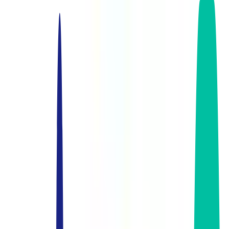
- Bangkok Office Finder
ปรึกษาและให้บริการ
ไม่มีค่าใช้จ่าย
สำหรับผู้ที่มองหาพื้นที่
ออฟฟิศให้เช่า
forum
ติดต่อเรา
ไทย
|
English
search
account_tree
menu
หน้าหลัก
หาพื้นที่ออฟฟิศ
arrow_drop_down
เกี่ยวกับเรา
arrow_drop_down