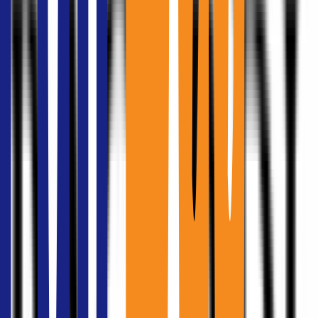
May 12, 2026
คำนวณพื้นที่สำนักงาน — บริษัทของคุณควรใช้พื้นที่
เท่าไร?
May 6, 2026
รายงานตลาดสำนักงานกรุงเทพฯ — โดย Bangkok Office
Finder
May 5, 2026
ทำไมปี 2026 ถึงเป็นช่วงเวลาที่ดีในการเช่าออฟฟิศใน
กรุงเทพฯ
Apr 12, 2026
Fitwel คืออะไร? ทำไมอาคารสำนักงานยุคใหม่ถึงให้
ความสำคัญ | พร้อมตัวอย่างอาคารในกรุงเทพ
Apr 10, 2026