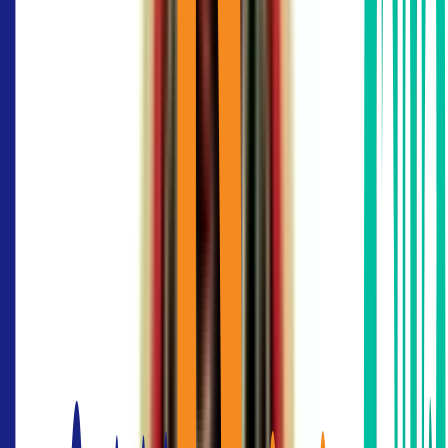
รายการ
รายละเอียด
8
จำนวนชั้น
ระยะเวลามาตรฐานของ
3 years
สัญญาเช่า
ระบบแอร์
Split type หรือ แอร์บ้านที่เปิดปิดเองได้
8.00 am - 6.00 pm
เวลาเปิดทำการ
2.50 meters (floor to ceiling), 3.80
ความสูงเพดาน
meters (Floor to floor)
ลิฟต์โดยสาร
2 ตัว
ลิฟต์ที่จอดรถ
2 ตัว
สิทธิ์ที่จอดรถ 1 คัน ต่อพื้นที่เช่า 120
โควต้าที่จอดรถ
ตารางเมตร
ค่าจอดรถเพิ่มเติม (บาท/
2,500
เดือน)
6.92 / unit
ค่าไฟ
25.00 / unit
ค่าน้ำ