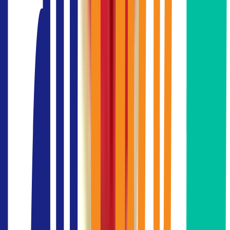
check_circle
ให้ BOF ช่วยต่อรองค่าเช่าให้คุณ
check_circle
BOF ให้บริการฟรี ไม่มีค่าใช้จ่ายแอบแฝง 100%
contact_support
ติดต่อเรา
OAI Tower / อาคารโอเอไอทาวเวอร์
อยู่
ที่ไหน?
ระยะทางเดินไปยังระบบขนส่งสาธารณะ
สถานที่
ระยะทางเดิน
ประมาณ 9 นาที ·
MRT เพชรบุรี
530 ม.
ประมาณ 14 นาที ·
แอร์พอร์ตลิงก์ มักกะสัน
860 ม.
ป้ายรถเมล์ ตรงข้าม มศว ประสานมิตร
ประมาณ 1 นาที · 80