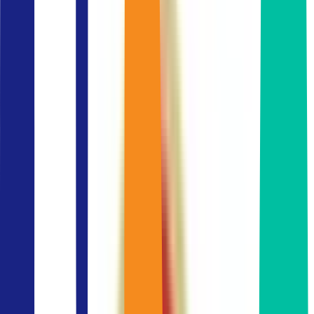
คำถามที่พบบ่อย
ออฟฟิศอื่นในบริเวณ Petchburi | เพชรบุรี ในช่วงราคาใกล้
เคียง