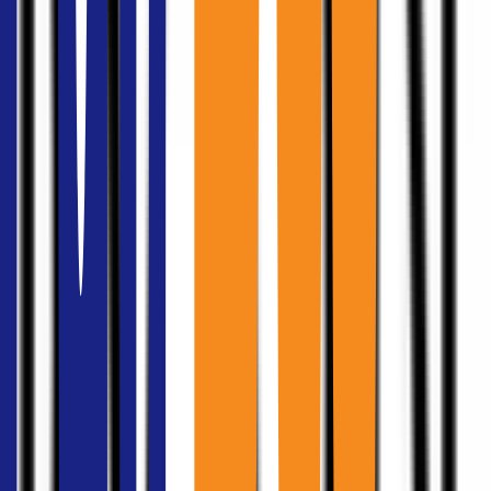
MEA Energy Awards คืออะไร? มาตรฐานอาคาร
ประหยัดพลังงานที่องค์กรยุคใหม่ควรรู้
Apr 2, 2026
WELL Building Standard คืออะไร? มาตรฐานอาคาร
เพื่อสุขภาพ ที่องค์กรยุคใหม่ให้ความสำคัญ
Mar 12, 2026
LEED Certification คืออะไร? ทำไมอาคารสำนักงาน
ระดับ Grade A ถึงให้ความสำคัญ
arrow_forward_ios
ดูบล็อกเพิ่มเติม
อาคารที่มีการอัพเดทข้อมูลล่าสุด
Vanissa Building / อาคาร วานิสสา