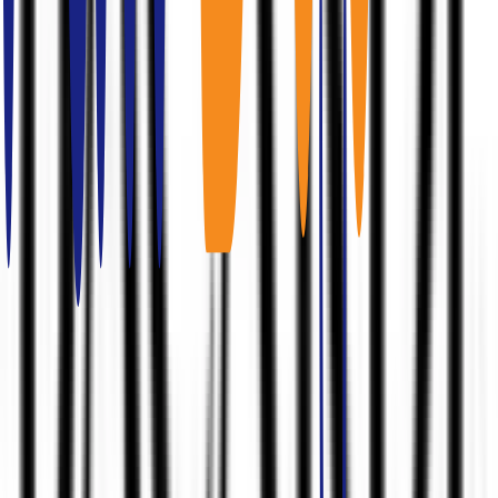
เช่าออฟฟิศ
พระราม3
(
7
)
เช่าออฟฟิศ
พระราม4
(
11
)
เช่าออฟฟิศ
พระราม9
(
18
)
เช่าออฟฟิศ
รามคำแหง
(
7
)
เช่าออฟฟิศ
ราชดำริ
(
2
)
เช่าออฟฟิศ
รัชดาภิเษก
(
24
)
เช่าออฟฟิศ
สาทร
(
32
)
เช่าออฟฟิศ
สีลม
(
23
)
เช่าออฟฟิศ
ศรีนครินทร์
(
2
)
เช่าออฟฟิศ
สุขุมวิท
(
75
)
เช่าออฟฟิศ
ธนบุรี
(
3
)
เช่าออฟฟิศ
วิภาวดี
(
13
)
เช่าออฟฟิศ
วิทยุ
(
11
)
ออฟฟิศให้เช่าใกล้ BTS
เช่าออฟฟิศใกล้
BTS
อารีย์
(
7
)
เช่าออฟฟิศใกล้
BTS
อโศก
(
20
)