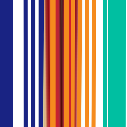
ราคาค่าเช่าพื้นที่ออฟฟิศของ Blessing Will Building / อาคาร
เบลสซิ่งวิลล์ คือเท่าไหร่?
expand_more
การใช้ BOF ดีกว่าการหาพื้นที่อาคารสำนักงานเองอย่างไร ?
expand_more
ที่อยู่ของ Blessing Will Building / อาคาร เบลสซิ่งวิลล์
expand_more
ข้อมูลลิฟต์ของ Blessing Will Building / อาคาร เบลสซิ่งวิลล์
expand_more
คำนวณพื้นที่สำนักงาน