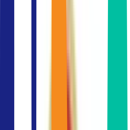
เช่าออฟฟิศ
Blessing Will Building / อาคาร เบลสซิ่งวิลล์