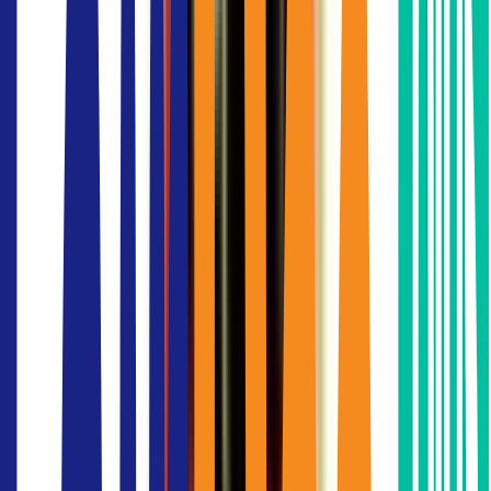
ตัวอย่างยูนิตสำนักงาน (ห้องเปล่า)
ภาพตัวอย่างพื้นที่สำนักงาน (ห้องเปล่า) ภายในอาคาร อาคาร
เบลสซิ่งวิลล์ มีพื้นที่ว่างเพิ่มเติมทั้งขนาดเล็ก กลาง ใหญ่ และ
หลายชั้น กรุณา
ติดต่อทีมงาน BOF
เพื่อสอบถามยูนิตว่างล่าสุด