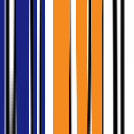
บริษัทที่ใช้บริการ
+
อาคารสำนักงาน
+
ประสบการณ์ในตลาด
+
ปี
ตัวอย่างลูกค้าที่เลือกใช้บริการ หาออฟฟิศกับเรา
Bangkok Office Finder
ได้มีโอกาสให้คำปรึกษาและช่วยเหลือ
ลูกค้าหลากหลายองค์กร ทั้งบริษัทไทยและต่างชาติ ตั้งแต่ธุรกิจ
ขนาดเล็กไปจนถึงองค์กรขนาดใหญ่ ที่ต้องการหาออฟฟิศให้เช่า
ในกรุงเทพฯ ที่ตอบโจทย์ทั้งด้านงบประมาณ ทำเล และภาพ
ลักษณ์ขององค์กร
Zilingo
Bosch
Accor Plus