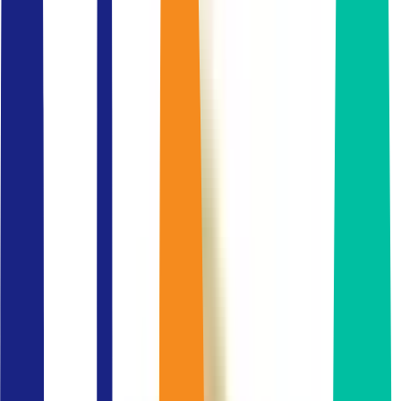
Blessing Will Tower
Blessing Will Srinakarin
Blessing Will Building Srinakarin
อาคารเบลสซิ่งวิลล์
เบลสซิ่งวิลล์
เบลสซิ่ง วิลล์
อัปเดตล่าสุด: 4 กรกฎาคม 2569
สารบัญ
ภาพรวม Blessing Will Building / อาคาร เบลสซิ่งวิลล์
ข้อมูลอาคาร
รูปภาพอาคาร
รายละเอียด Blessing Will Building / อาคาร เบลสซิ่งวิลล์
ทำเลที่ตั้งและแผนที่
คำถามที่พบบ่อย
ออฟฟิศอื่นในบริเวณ Srinakarin | ศรีนครินทร์ ในช่วงราคา
ใกล้เคียง