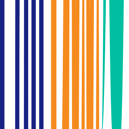
5 สิงหาคม 2569
Sathorn City Tower / อาคาร สาทร ซิตี้ ทาวเวอร์
4 สิงหาคม 2569
RSU Tower / อาคาร อาร์ เอส ยู ทาวเวอร์
4 สิงหาคม 2569
JLK Tower / อาคารเจแอลเค
4 สิงหาคม 2569
G Tower / อาคาร จี ทาวเวอร์
4 สิงหาคม 2569