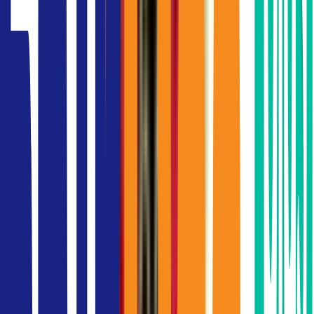
lightbulb
อาคารสำนักงานนี้มีพื้นที่ว่างที่ขนาดเหมาะสมกับออฟฟิศคุณ
หรือไม่?
check_circle
ให้ BOF ช่วยหาหรือแนะนำพื้นที่ในอาคารนี้ หรืออา