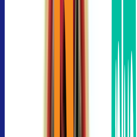
รายละเอียด KPN Tower / เคพีเอน
ทาวเวอร์
เคพีเอ็น ทาวเวอร์ (KPN Tower)
อาคารเคพีเอ็น ทาวเวอร์ (KPN Tower)
เป็นอาคารสำนักงาน
มาตรฐานสูงใจกลางถนนพระราม 9 ที่ผสมผสานความทันสมัย
ความปลอดภัย และความสะดวกสบายไว้ในที่เดียว ตัวอาคาร
เปิดให้บริการตั้งแต่ปี
พ.ศ. 2541
โดยได้รับการออกแบบและ
ก่อสร้างตามมาตรฐานสากล พร้อมสิ่งอำนวยความสะดวกครบ
ครันเพื่อรองรับทั้งผู้เช่าและพนักงาน