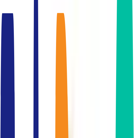
Blog
ข่าวประชาสัมพันธ์
ติดต่อสอบถาม
พื้นที่โคเวิร์คกิ้งสเปซระดับพรีเมียม
สัมผัสประสบการณ์พื้นที่ทำงานหรู:
JustCo ที่ วัน แบงค็อก
,
ServCorp ที่ ดุสิต เซ็นทรัล พาร์ค
สอบถามเพิ่มเติม
หน้าหลัก
>
ค้นหาออฟฟิศให้เช่า
>
KPN Tower / เคพีเอน ทาวเวอร์
KPN Tower
เคพีเอน ทาวเวอร์
KPN