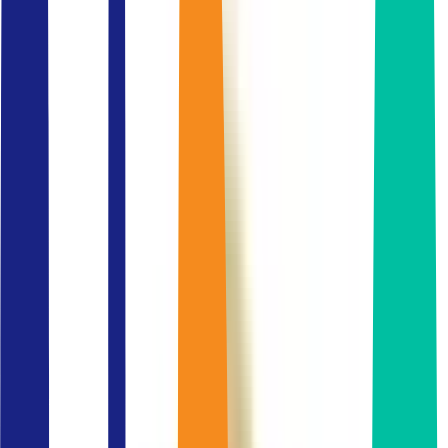
K.P.N. Tower
KPN Tower Rama 9
อาคารเคพีเอ็น ทาวเวอร์
เคพีเอ็น ทาวเวอร์
เคพีเอ็นทาวเวอร์
kpn tower bangkok
อัปเดตล่าสุด: 30 มิถุนายน 2569
สารบัญ
ภาพรวม KPN Tower / เคพีเอน ทาวเวอร์
ข้อมูลอาคาร
รูปภาพอาคาร
รายละเอียด KPN Tower / เคพีเอน ทาวเวอร์
ทำเลที่ตั้งและแผนที่
คำถามที่พบบ่อย
ออฟฟิศอื่นในบริเวณ Rama9 | พระราม9 ในช่วงราคาใกล้
เคียง