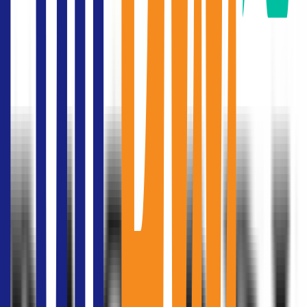
เคพีเอ็นทาวเวอร์
tag
อาคารเคพีเอ็น
tag
สำนักงานให้เช่าพระรามเก้า
tag
ออฟฟิศให้เช่ารัชดา
tag
อาคารสำนักงานรัชดา
tag