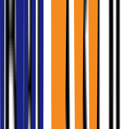
ABC World / เอบีซี เวิลด์
ราคาเริ่มต้น
:
400
บาทต่อตารางเมตร
Chaiyo Building / อาคารไชโย
ราคาเริ่มต้น
:
450
บาทต่อตารางเมตร
KPN Tower / เคพีเอน ทาวเวอร์
ราคาเริ่มต้น
:
450
บาทต่อตารางเมตร
Raintree Office Garden / อาคารเรนทรี ออฟฟิศ
การ์เด้น
ราคาเริ่มต้น
:
450
บาทต่อตารางเมตร
Chamnan Phenjati Business Center / อาคาร