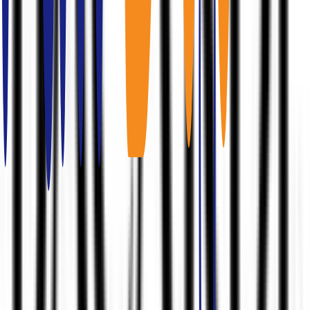
ขั้นตอนที่ 5
ขั้นตอนที่ 6
ติดต่อเราเพื่อแจ้งความต้องการและแจ้งข้อมูลผู้ติดต่อ
เราจะช่วยคุณได้อย่างไร?
เอาความปวดหัวและความเสี่ยงต่างๆ ในการจัดหาพื้นที่
สำนักงานหรือเช่าออฟฟิศมาให้เรา... คลิกเพื่อดูรายละเอียด
บทความล่าสุดเกี่ยวกับการเช่าออฟฟิศในกรุงเทพฯ
May 12, 2026
คำนวณพื้นที่สำนักงาน — บริษัทของคุณควรใช้พื้นที่
เท่าไร?