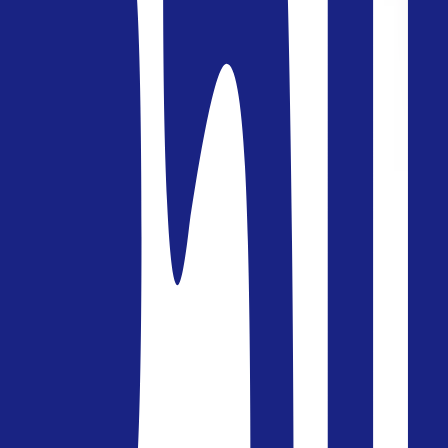
เช่าออฟฟิศ
Silom Complex / อาคารสีลม คอมเพล็กซ์
ที่อยู่ อาคารสีลม คอมเพล็กซ์
:
191 ถนนสีลม แขวงสีลม เขตบางรัก กรุงเทพฯ 10500
ประเภท
:
Office Building (Standard)
ราคาเช่า (บาท/ตร.ม.)
:
900
check_circle
ว่างให้เช่า
*ราคาก่อนต่อรอง ติดต่อหาทีมงานมืออาชีพของ BOF เพื่อช่ว
schedule
มีพื้นที่ว่างพร้อมนัดชม ติดต่อ BOF เพื่อรับคำปรึกษาฟรี และช่วยต
contact_support
ติดต่อเรา
ข้อมูลอาคาร Silom Complex / อาคารสีลม 
ข้อมูลอาคาร Silom Complex / อาคารสีลม คอมเพ