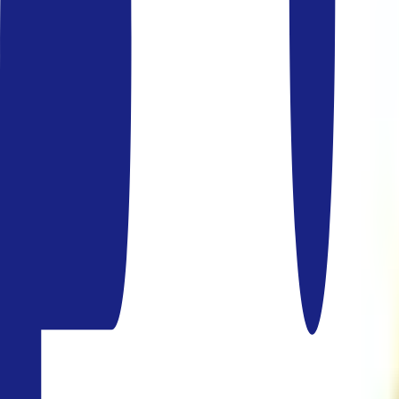
ข่าวประชาสัมพันธ์
ติดต่อสอบถาม
พื้นที่โคเวิร์คกิ้งสเปซระดับพรีเมียม
สัมผัสประสบการณ์พื้นที่ทำงานหรู:
JustCo ที่ วัน แบงค็อก
,
ServCo
สอบถามเพิ่มเติม
หน้าหลัก
>
ค้นหาออฟฟิศให้เช่า
>
Silom Complex / อาคารสีลม คอมเพล็กซ์
Silom Complex
อาคารสีลม คอมเพล็กซ์
Silom Complex Office Tower
Silom Complex Building
สีลมคอมเพล็กซ์