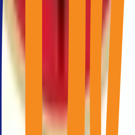
ยด
hilled
ี่เช่า 100 ตารางเมตร
tral Department Store )